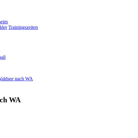
heim
lder
Trainingszeiten
all
 Waldsee nach WA
ach WA