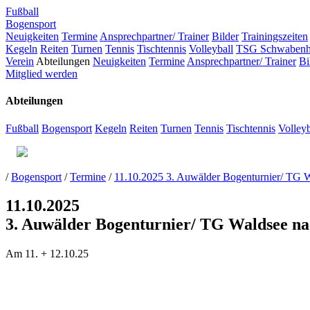
Fußball
Bogensport
Neuigkeiten
Termine
Ansprechpartner/ Trainer
Bilder
Trainingszeiten
Kegeln
Reiten
Turnen
Tennis
Tischtennis
Volleyball
TSG Schwaben
Verein
Abteilungen
Neuigkeiten
Termine
Ansprechpartner/ Trainer
Bi
Mitglied werden
Abteilungen
Fußball
Bogensport
Kegeln
Reiten
Turnen
Tennis
Tischtennis
Volleyb
/
Bogensport
/
Termine
/
11.10.2025 3. Auwälder Bogenturnier/ TG
11.10.2025
3. Auwälder Bogenturnier/ TG Waldsee n
Am 11. + 12.10.25