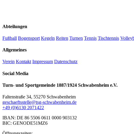
Abteilungen
Fußball
Bogensport
Kegeln
Reiten
Turnen
Tennis
Tischtennis
Volleyb
Allgemeines
Verein
Kontakt
Impressum
Datenschutz
Social Media
Turn- und Sportgemeinde 1887/1924 Schwabenheim e.V.
Faltenstraße 34, 55270 Schwabenheim
geschaeftsstelle@tsg-schwabenheim.de
+49 (0)6130 2071422
IBAN: DE 86 5506 0611 0000 903132
BIC: GENODE51MZ6
Öffnungszeiten: