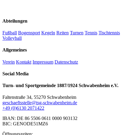
Abteilungen
Fußball
Bogensport
Kegeln
Reiten
Turnen
Tennis
Tischtennis
Volleyball
Allgemeines
Verein
Kontakt
Impressum
Datenschutz
Social Media
Turn- und Sportgemeinde 1887/1924 Schwabenheim e.V.
Faltenstraße 34, 55270 Schwabenheim
geschaeftsstelle@tsg-schwabenheim.de
+49 (0)6130 2071422
IBAN: DE 86 5506 0611 0000 903132
BIC: GENODE51MZ6
Öffnungszeiten: