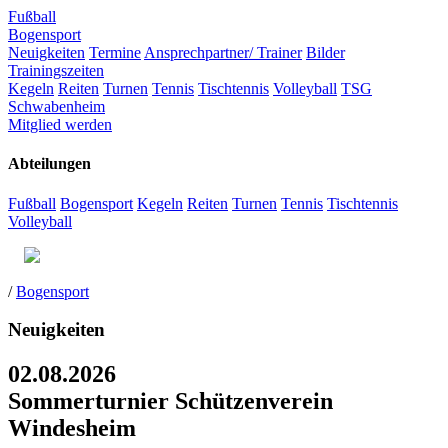
Fußball
Bogensport
Neuigkeiten
Termine
Ansprechpartner/ Trainer
Bilder
Trainingszeiten
Kegeln
Reiten
Turnen
Tennis
Tischtennis
Volleyball
TSG
Schwabenheim
Mitglied werden
Abteilungen
Fußball
Bogensport
Kegeln
Reiten
Turnen
Tennis
Tischtennis
Volleyball
/
Bogensport
Neuigkeiten
02.08.2026
Sommerturnier Schützenverein
Windesheim